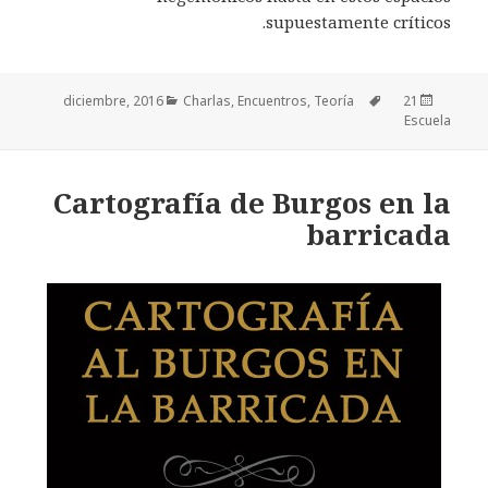
supuestamente críticos.
Categorías
Charlas
,
Encuentros
,
Teoría
Etiquetas
Publicado
21 diciembre, 2016
Escuela
el
Cartografía de Burgos en la
barricada