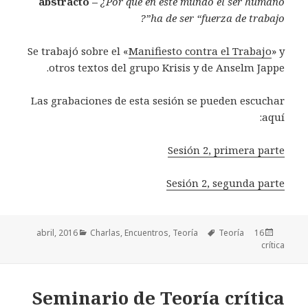
abstracto –
¿Por qué en este mundo el ser humano
ha de ser “fuerza de trabajo”?
Se trabajó sobre el «
Manifiesto contra el Trabajo
» y
otros textos del grupo Krisis y de Anselm Jappe.
Las grabaciones de esta sesión se pueden escuchar
aquí:
Sesión 2, primera parte
Sesión 2, segunda parte
Categorías
Charlas
,
Encuentros
,
Teoría
Etiquetas
Teoría
Publicado
16 abril, 2016
el
crítica
Seminario de Teoría crítica