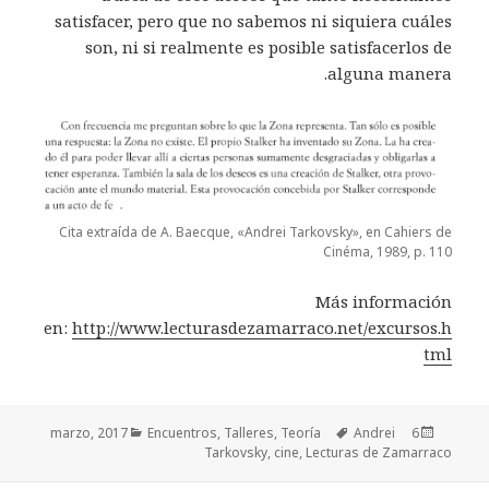
satisfacer, pero que no sabemos ni siquiera cuáles
son, ni si realmente es posible satisfacerlos de
alguna manera.
Cita extraída de A. Baecque, «Andrei Tarkovsky», en Cahiers de
Cinéma, 1989, p. 110
Más información
en:
http://www.lecturasdezamarraco.net/excursos.h
tml
Categorías
Encuentros
,
Talleres
,
Teoría
Etiquetas
Andrei
Publicado
6 marzo, 2017
Tarkovsky
,
cine
,
Lecturas de Zamarraco
el