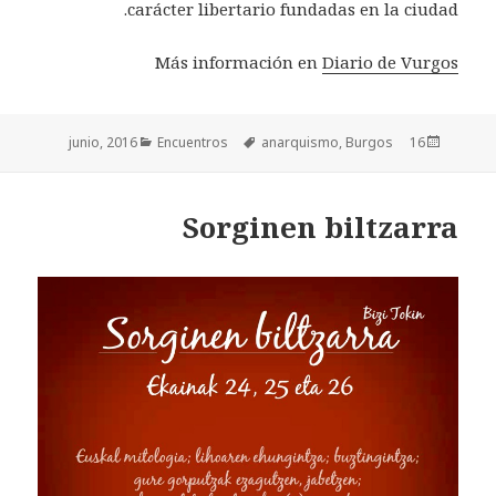
carácter libertario fundadas en la ciudad.
Más información en
Diario de Vurgos
Categorías
Encuentros
Etiquetas
anarquismo
,
Burgos
Publicado
16 junio, 2016
el
Sorginen biltzarra