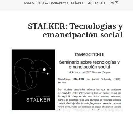
Categorías
Encuentros
,
Talleres
Etiquetas
Escuela
Publicado
29 enero, 2018
el
STALKER: Tecnologías y
emancipación social