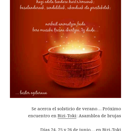
Se acerca el solsticio de verano… Próximo
encuentro en
Bizi-Toki
: Asamblea de brujas
Días 24, 25 y 26 de junio… en
Bizi-Toki