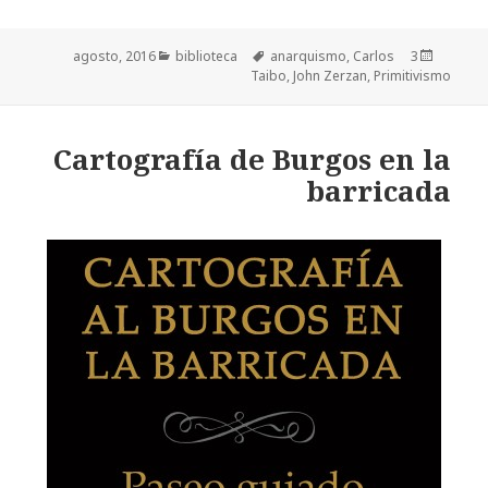
Categorías
biblioteca
Etiquetas
anarquismo
,
Carlos
Publicado
3 agosto, 2016
Taibo
,
John Zerzan
,
Primitivismo
el
Cartografía de Burgos en la
barricada