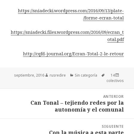
https://sniadecki.wordpress.com/2016/09/13/plate-
forme-ecran-total/
https://sniadecki.files.wordpress.com/2016/09/ecran_t
otal.pdf
http://cqfd-journal.org/Ecran-Total-2-le-retour
Autor
rusredire
Categorías
Sin categoría
Etiquetas
Publicado
14 septiembre, 2016
colectivos
el
Navegación
ANTERIOR
de
Can Tonal – tejiendo redes por la
Entrada
entradas
autonomía y el comunal
anterior:
SIGUIENTE
Con la música a esta parte
Entrada