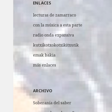
ENLACES
r
:
lecturas de zamarraco
con la música a esta parte
radio onda expansiva
kutxikotxokotxikitxutik
emak bakia
más enlaces
ARCHIVO
Soberanía del saber