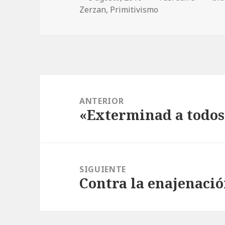
Zerzan
el
,
Primitivismo
Navegación
de
ANTERIOR
«Exterminad a todos 
entradas
Entrada
anterior:
SIGUIENTE
Contra la enajenació
Entrada
siguiente: