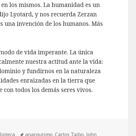
a en los mismos. La humanidad es un
ijo Lyotard, y nos recuerda Zerzan
o es una invención de los humanos. Más
l modo de vida imperante. La única
calmente nuestra actitud ante la vida:
ominio y fundirnos en la naturaleza
idades enraizadas en la tierra que
 con todos los demás seres vivos.
egorías
lioteca
Etiquetas
anarquismo
,
Carlos Taibo
,
John