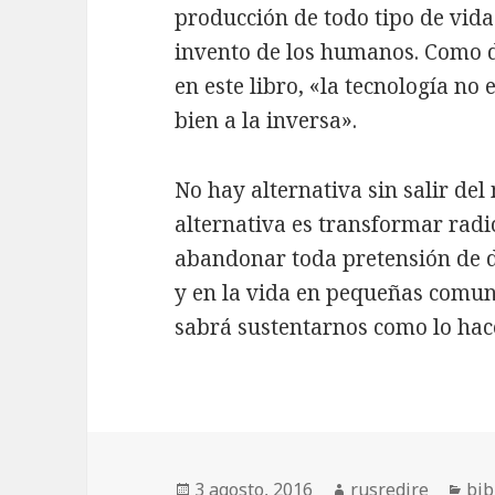
producción de todo tipo de vid
invento de los humanos. Como d
en este libro, «la tecnología n
bien a la inversa».
No hay alternativa sin salir de
alternativa es transformar radi
abandonar toda pretensión de d
y en la vida en pequeñas comun
sabrá sustentarnos como lo hace
Publicado
3 agosto, 2016
Autor
rusredire
Cat
bib