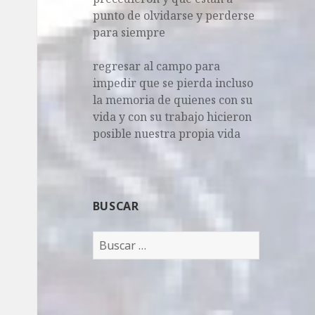
punto de olvidarse y perderse
para siempre
regresar al campo para
impedir que se pierda incluso
la memoria de quienes con su
vida y con su trabajo hicieron
posible nuestra propia vida
BUSCAR
B
u
s
c
a