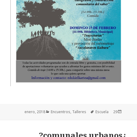
Categorías
Encuentros
,
Talleres
Etiquetas
Escuela
Publicado
29 enero, 2018
el
¿comunales urbanos?