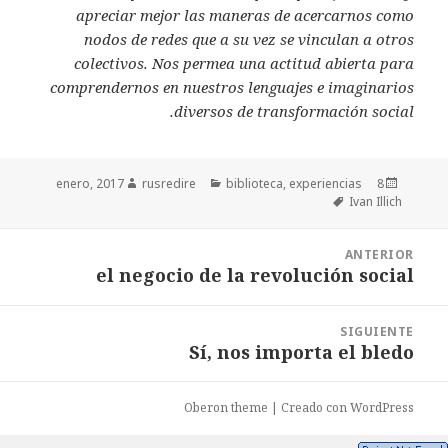
apreciar mejor las maneras de acercarnos como
nodos de redes que a su vez se vinculan a otros
colectivos. Nos permea una actitud abierta para
comprendernos en nuestros lenguajes e imaginarios
diversos de transformación social.
Autor
rusredire
Categorías
biblioteca
,
experiencias
Publicado
8 enero, 2017
Etiquetas
Ivan Illich
el
Navegación
ANTERIOR
de
el negocio de la revolución social
Entrada
entradas
anterior:
SIGUIENTE
Sí, nos importa el bledo
Entrada
siguiente:
Oberon theme
|
Creado con WordPress