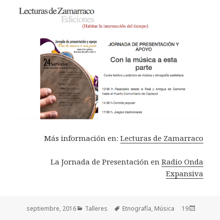
Más información en:
Lecturas de Zamarraco
La Jornada de Presentación en
Radio Onda
Expansiva
Categorías
Talleres
Etiquetas
Etnografía
,
Música
Publicado
19 septiembre, 2016
el