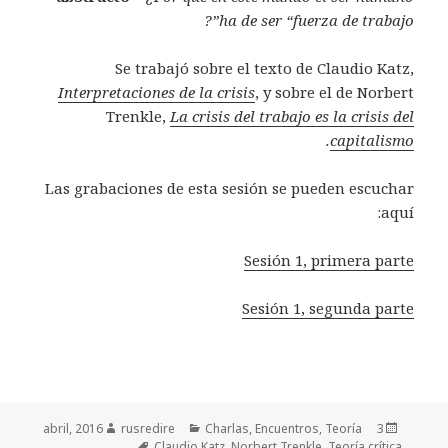
ha de ser “fuerza de trabajo”?
Se trabajó sobre el texto de Claudio Katz,
Interpretaciones de la crisis
, y sobre el de Norbert
Trenkle,
La crisis del trabajo es la crisis del
.
capitalismo
Las grabaciones de esta sesión se pueden escuchar
aquí:
Sesión 1, primera parte
Sesión 1, segunda parte
Autor
rusredire
Categorías
Charlas
,
Encuentros
,
Teoría
Publicado
3 abril, 2016
Etiquetas
Claudio Katz
,
Norbert Trenkle
,
Teoría crítica
el