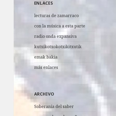
ENLACES
r
:
lecturas de zamarraco
con la música a esta parte
radio onda expansiva
kutxikotxokotxikitxutik
emak bakia
más enlaces
ARCHIVO
Soberanía del saber