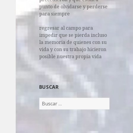
punto de olvidarse y perderse
para siempre
regresar al campo para
impedir que se pierda incluso
la memoria de quienes con su
vida y con su trabajo hicieron
posible nuestra propia vida
BUSCAR
B
u
s
c
a