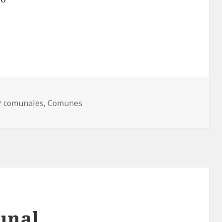
Etiquetas
comunales
,
Comunes
unal