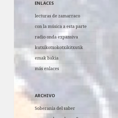
ENLACES
r
:
lecturas de zamarraco
con la música a esta parte
radio onda expansiva
kutxikotxokotxikitxutik
emak bakia
más enlaces
ARCHIVO
Soberanía del saber