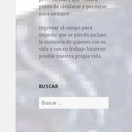
punto de olvidarse y perderse
para siempre
regresar al campo para
impedir que se pierda incluso
la memoria de quienes con su
vida y con su trabajo hicieron
posible nuestra propia vida
BUSCAR
B
u
s
c
a